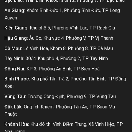
Bạc Liêu:
Trần Bỉnh Khuôl, Khóm 2, Phường 7, TP Bạc Liêu
An Giang:
Khóm Bình Đức 1, Phường Bình Đức, TP Long
Xuyên
Kiên Giang:
Khu phố 5, Phường Vĩnh Lạc, TP Rạch Giá
Hậu Giang:
Âu Cơ, Khu vực 4, Phường V, TP Vị Thanh
Cà Mau:
Lê Vĩnh Hòa, Khóm 8, Phường 8, TP Cà Mau
Tây Ninh:
30/4, Khu phố 4, Phường 2, TP Tây Ninh
Đồng Nai:
KP 3, Phường An Bình, TP Biên Hoà
Bình Phước:
Khu phố Tân Trà 2, Phường Tân Bình, TP Đồng
Xoài
Vũng Tàu:
Trương Công Định, Phường 9, TP Vũng Tàu
Đắk Lắk:
Ông Ích Khiêm, Phường Tân An, TP Buôn Ma
Thuột
Khánh Hòa:
Khu đô thị Vĩnh Điềm Trung, Xã Vĩnh Hiệp, TP
Nha Trang