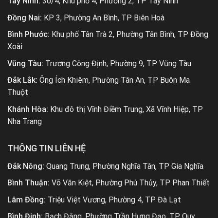
Tây Ninh:
30/4, Khu phố 4, Phường 2, TP Tây Ninh
Đồng Nai:
KP 3, Phường An Bình, TP Biên Hoà
Bình Phước:
Khu phố Tân Trà 2, Phường Tân Bình, TP Đồng
Xoài
Vũng Tàu:
Trương Công Định, Phường 9, TP Vũng Tàu
Đắk Lắk:
Ông Ích Khiêm, Phường Tân An, TP Buôn Ma
Thuột
Khánh Hòa:
Khu đô thị Vĩnh Điềm Trung, Xã Vĩnh Hiệp, TP
Nha Trang
THÔNG TIN LIÊN HỆ
Đắk Nông:
Quang Trung, Phường Nghĩa Tân, TP Gia Nghĩa
Bình Thuận:
Võ Văn Kiệt, Phường Phú Thủy, TP Phan Thiết
Lâm Đồng:
Triệu Việt Vương, Phường 4, TP Đà Lạt
Bình Định:
Bạch Đằng, Phường Trần Hưng Đạo, TP Quy