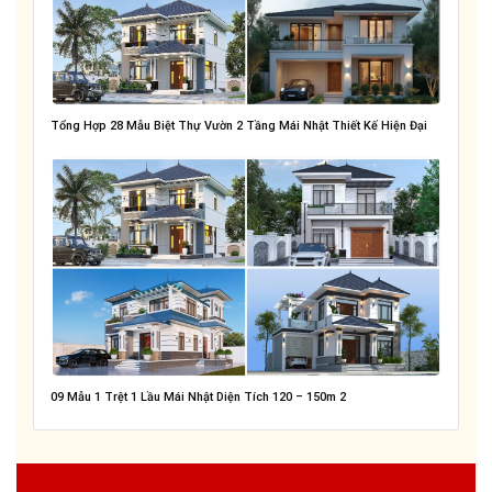
Tổng Hợp 28 Mẫu Biệt Thự Vườn 2 Tầng Mái Nhật Thiết Kế Hiện Đại
09 Mẫu 1 Trệt 1 Lầu Mái Nhật Diện Tích 120 – 150m 2