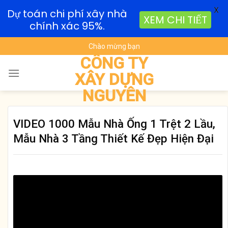
X
Dự toán chi phí xây nhà
XEM CHI TIẾT
chính xác 95%.
Skip
Chào mừng bạn
to
CÔNG TY
content
XÂY DỰNG
NGUYÊN
VIDEO 1000 Mẫu Nhà Ống 1 Trệt 2 Lầu,
Mẫu Nhà 3 Tầng Thiết Kế Đẹp Hiện Đại