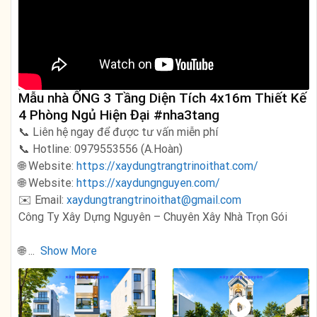
Mẫu nhà ỐNG 3 Tầng Diện Tích 4x16m Thiết Kế
4 Phòng Ngủ Hiện Đại #nha3tang
📞 Liên hệ ngay để được tư vấn miễn phí
📞 Hotline: 0979553556 (A.Hoàn)
🌐 Website:
https://xaydungtrangtrinoithat.com/
🌐 Website:
https://xaydungnguyen.com/
✉️ Email:
xaydungtrangtrinoithat@gmail.com
Công Ty Xây Dựng Nguyên – Chuyên Xây Nhà Trọn Gói
🌐
...
Show More