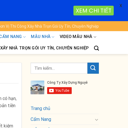
X
XEM CHI TIẾT
ơn Vị Thi Công Xây Nhà Trọn Gói Uy Tín, Chuyên Nghiệp
CẨM NANG
MẪU NHÀ
VIDEO MẪU NHÀ
 XÂY NHÀ TRỌN GÓI UY TÍN, CHUYÊN NGHIỆP
h có hạn,
oản tiền
Trang chủ
Cẩm Nang
ết kiệm