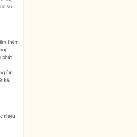
rúc sư
kiệm thêm
 hợp
í phát
ững lần
t kế,
c nhiều