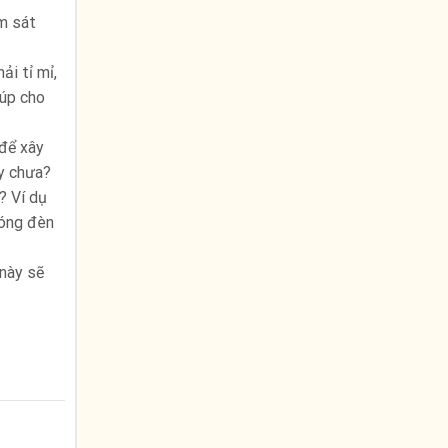
ám sát
ải tỉ mỉ,
iúp cho
 để xây
ay chưa?
? Ví dụ
bóng đèn
 này sẽ