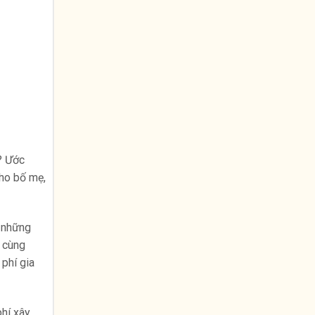
? Ước
cho bố mẹ,
ừ những
i cùng
 phí gia
phí xây