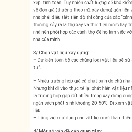
xếp, tính toán. Tuy nhiên chất lượng sẽ khó kiể
về đơn giá (thường theo m2 xây dựng) gắn liền vớ
nhà phải điều tiết tiến độ thi công của các “cán
thường xảy ra là thợ xây và thợ điện nước hay t
nhà nên phối hợp các cánh thợ để họ làm việc vớ
nhà của mình.
3/ Chọn vật liệu xây dựng:
– Dự kiến toàn bộ các chủng loại vật liệu sẽ s
tư”.
– Nhiều trường hợp giá cả phát sinh do chủ nhà c
Nhưng khi đi vào thực tế lại phát hiện vật liệu nà
là trường hợp gặp rất nhiều trong xây dựng cũng
ngân sách phát sinh khoảng 20-50%. Đi xem vật 
liệu.
– Tăng việc sử dụng các vật liệu mới thân thiện 
4/ Một số vấn đề cần quan tâm: