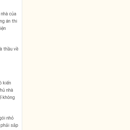
i nhà của
ng án thi
iện
à thầu về
ó kiến
chủ nhà
tế không
gói nhỏ
 phải sắp