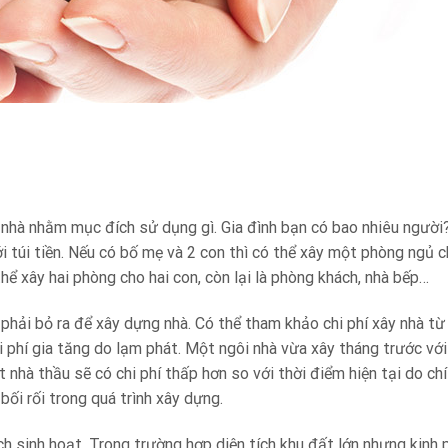
y nhà nhằm mục đích sử dụng gì. Gia đình bạn có bao nhiêu người
i túi tiền. Nếu có bố mẹ và 2 con thì có thể xây một phòng ngủ 
hể xây hai phòng cho hai con, còn lại là phòng khách, nhà bếp…
 phải bỏ ra để xây dựng nhà. Có thể tham khảo chi phí xây nhà t
i phí gia tăng do lạm phát. Một ngôi nhà vừa xây tháng trước vớ
t nhà thầu sẽ có chi phí thấp hơn so với thời điểm hiện tại do chí
bối rối trong quá trình xây dựng.
ch sinh hoạt. Trong trường hợp diện tích khu đất lớn nhưng kinh 