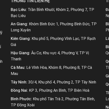
THÔNG TIN LIÊN HỆ
T
Bạc Liêu:
Trần Bỉnh Khuôl, Khóm 2, Phường 7, TP
Đ
Bạc Liêu
N
An Giang:
Khóm Bình Đức 1, Phường Bình Đức, TP
B
Long Xuyên
P
Mỹ
Kiên Giang:
Khu phố 5, Phường Vĩnh Lạc, TP Rạch
L
Giá
ố
B
Hậu Giang:
Âu Cơ, Khu vực 4, Phường V, TP Vị
Q
Thanh
nh
Q
Cà Mau:
Lê Vĩnh Hòa, Khóm 8, Phường 8, TP Cà
T
Mau
Gi
Tây Ninh:
30/4, Khu phố 4, Phường 2, TP Tây Ninh
Q
Đồng Nai:
KP 3, Phường An Bình, TP Biên Hoà
T
Bình Phước:
Khu phố Tân Trà 2, Phường Tân Bình,
L
TP Đồng Xoài
N