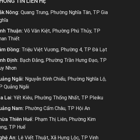
HÔNG TIN LIÊN HỆ
ắk Nông:
Quang Trung, Phường Nghĩa Tân, TP Gia
ghĩa
ình Thuận:
Võ Văn Kiệt, Phường Phú Thủy, TP
han Thiết
âm Đồng:
Triệu Việt Vương, Phường 4, TP Đà Lạt
ình Định:
Bạch Đằng, Phường Trần Hưng Đạo, TP
uy Nhơn
uảng Ngãi:
Nguyễn Đình Chiểu, Phường Nghĩa Lộ,
P Quảng Ngãi
a Lai:
Yết Kiêu, Phường Thống Nhất, TP Pleiku
uảng Nam:
Phường Cẩm Châu, TP Hội An
hừa Thiên Huế:
Phạm Thị Liên, Phường Kim
ong, TP Huế
ghệ An:
Lê Viết Thuật, Xã Hưng Lộc, TP Vinh