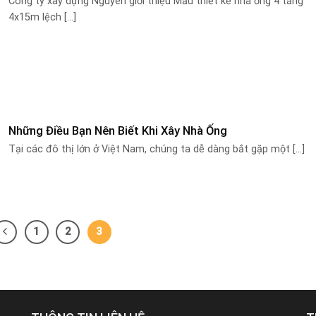
Công ty xây dựng Nguyên giới thiệu Mẫu thiết kế nhà ống 4 tầng
4x15m lệch [...]
Những Điều Bạn Nên Biết Khi Xây Nhà Ống
Tại các đô thị lớn ở Việt Nam, chúng ta dễ dàng bắt gặp một [...]
1
2
3