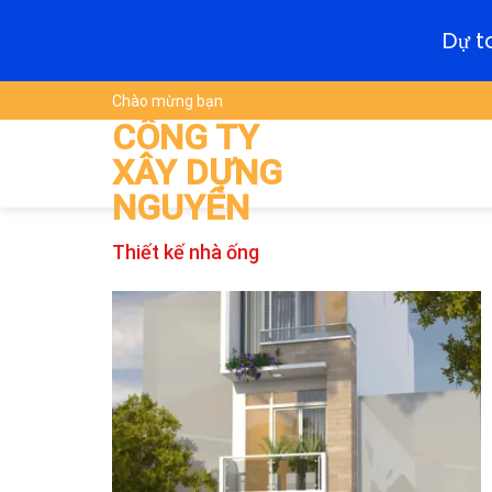
Dự t
Skip
Chào mừng bạn
to
CÔNG TY
content
XÂY DỰNG
NGUYÊN
Thiết kế nhà ống