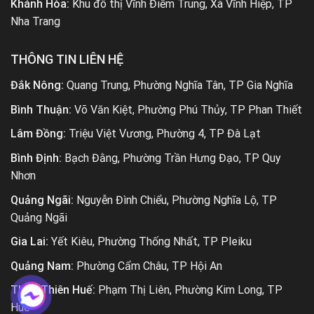
Khánh Hòa:
Khu đô thị Vĩnh Điềm Trung, Xã Vĩnh Hiệp, TP
Nha Trang
THÔNG TIN LIÊN HỆ
Đắk Nông:
Quang Trung, Phường Nghĩa Tân, TP Gia Nghĩa
Bình Thuận:
Võ Văn Kiệt, Phường Phú Thủy, TP Phan Thiết
Lâm Đồng:
Triệu Việt Vương, Phường 4, TP Đà Lạt
Bình Định:
Bạch Đằng, Phường Trần Hưng Đạo, TP Quy
Nhơn
Quảng Ngãi:
Nguyễn Đình Chiểu, Phường Nghĩa Lộ, TP
Quảng Ngãi
Gia Lai:
Yết Kiêu, Phường Thống Nhất, TP Pleiku
Quảng Nam:
Phường Cẩm Châu, TP Hội An
Thừa Thiên Huế:
Phạm Thị Liên, Phường Kim Long, TP
Huế