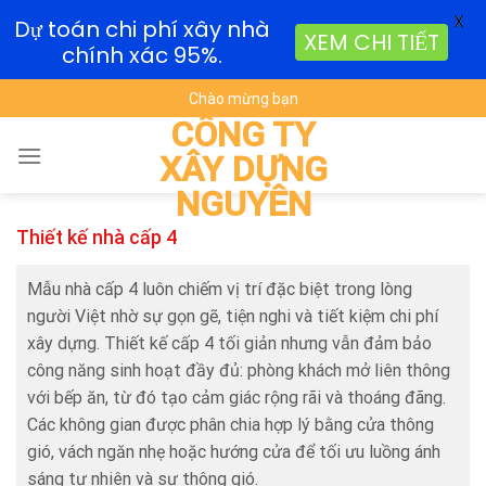
X
Dự toán chi phí xây nhà
XEM CHI TIẾT
chính xác 95%.
Skip
Chào mừng bạn
to
CÔNG TY
content
XÂY DỰNG
NGUYÊN
Thiết kế nhà cấp 4
Mẫu nhà cấp 4 luôn chiếm vị trí đặc biệt trong lòng
người Việt nhờ sự gọn gẽ, tiện nghi và tiết kiệm chi phí
xây dựng. Thiết kế cấp 4 tối giản nhưng vẫn đảm bảo
công năng sinh hoạt đầy đủ: phòng khách mở liên thông
với bếp ăn, từ đó tạo cảm giác rộng rãi và thoáng đãng.
Các không gian được phân chia hợp lý bằng cửa thông
gió, vách ngăn nhẹ hoặc hướng cửa để tối ưu luồng ánh
sáng tự nhiên và sự thông gió.