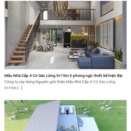
Mẫu Nhà Cấp 4 Có Gác Lửng 5×15m 3 phòng ngủ thiết kế hiện đại
Công ty xây dựng Nguyên giới thiệu Mẫu Nhà Cấp 4 Có Gác Lửng
5×15m [...]