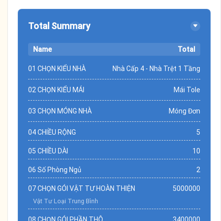
Total Summary
Name
Total
01 CHỌN KIỂU NHÀ
Nhà Cấp 4 - Nhà Trệt 1 Tầng
02 CHỌN KIỂU MÁI
Mái Tole
03 CHỌN MÓNG NHÀ
Móng Đơn
04 CHIỀU RỘNG
5
05 CHIỀU DÀI
10
06 Số Phòng Ngủ
2
07 CHỌN GÓI VẬT TƯ HOÀN THIỆN
5000000
Vật Tư Loại Trung Bình
08 CHỌN GÓI PHẦN THÔ
3400000