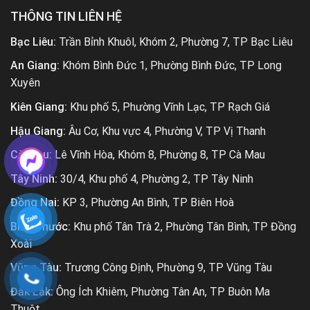
THÔNG TIN LIÊN HỆ
Bạc Liêu:
Trần Bỉnh Khuôl, Khóm 2, Phường 7, TP Bạc Liêu
An Giang:
Khóm Bình Đức 1, Phường Bình Đức, TP Long
Xuyên
Kiên Giang:
Khu phố 5, Phường Vĩnh Lạc, TP Rạch Giá
Hậu Giang:
Âu Cơ, Khu vực 4, Phường V, TP Vị Thanh
Cà Mau:
Lê Vĩnh Hòa, Khóm 8, Phường 8, TP Cà Mau
Tây Ninh:
30/4, Khu phố 4, Phường 2, TP Tây Ninh
Đồng Nai:
KP 3, Phường An Bình, TP Biên Hoà
Bình Phước:
Khu phố Tân Trà 2, Phường Tân Bình, TP Đồng
Xoài
Vũng Tàu:
Trương Công Định, Phường 9, TP Vũng Tàu
Đắk Lắk:
Ông Ích Khiêm, Phường Tân An, TP Buôn Ma
Thuột