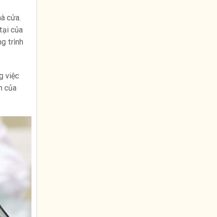
hà cửa.
tại của
g trình
g việc
n của