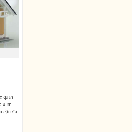
ớc quan
c định
êu cầu đã