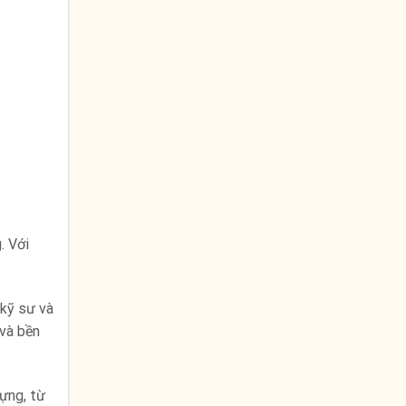
. Với
 kỹ sư và
và bền
ựng, từ