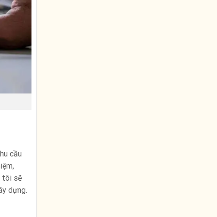
nhu cầu
hiệm,
 tôi sẽ
ây dựng.