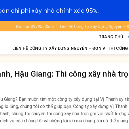
oán chi phí xây nhà chính xác 95%.
Hotline: 0979553556
Liên Hệ Công Ty Xây Dựng Nguyên – Đ
TRANG CHỦ
LIÊN HỆ CÔNG TY XÂY DỰNG NGUYÊN – ĐƠN VỊ THI CÔNG
anh, Hậu Giang: Thi công xây nhà trọ
u Giang? Bạn muốn tìm một công ty xây dựng tại Vị Thanh uy tí
g lo lắng, chúng tôi có thể giúp bạn. Công ty xây dựng Vị Thanh
hanh, chúng tôi chuyên thi công xây nhà trọn gói với chất lượng 
ịch vụ của chúng tôi và những lợi ích mà chúng tôi có thể mang 