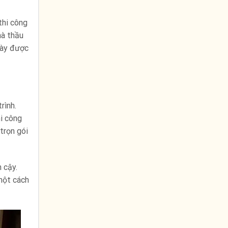
thi công
hà thầu
 này được
rình.
hi công
trọn gói
 cậy.
một cách