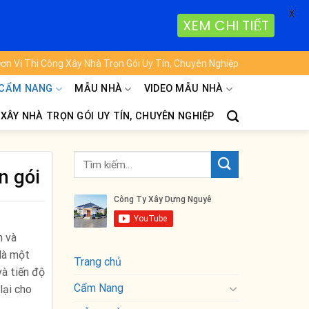
X
XEM CHI TIẾT
ơn Vị Thi Công Xây Nhà Trọn Gói Uy Tín, Chuyên Nghiệp
CẨM NANG
MẪU NHÀ
VIDEO MẪU NHÀ
 XÂY NHÀ TRỌN GÓI UY TÍN, CHUYÊN NGHIỆP
n gói
n và
 là một
Trang chủ
và tiến độ
Cẩm Nang
lại cho