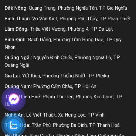
Đắk Nông:
Quang Trung, Phường Nghĩa Tân, TP Gia Nghĩa
Bình Thuận:
Võ Văn Kiệt, Phường Phú Thủy, TP Phan Thiết
Lâm Đồng:
Triệu Việt Vương, Phường 4, TP Đà Lạt
Bình Định:
Bạch Đằng, Phường Trần Hưng Đạo, TP Quy
Nhơn
Quảng Ngãi:
Nguyễn Đình Chiểu, Phường Nghĩa Lộ, TP
Quảng Ngãi
Gia Lai:
Yết Kiêu, Phường Thống Nhất, TP Pleiku
Quảng Nam:
Phường Cẩm Châu, TP Hội An
Thừa Thiên Huế:
Phạm Thị Liên, Phường Kim Long, TP
Huế
Nghệ An:
Lê Viết Thuật, Xã Hưng Lộc, TP Vinh
Thanh Hóa:
Trần Phú, Phường Ba Đình, TP Thanh Hoá
Hải Phòng:
Ngô Gia Tự, Phường Đằng Lâm, Quận Hải An