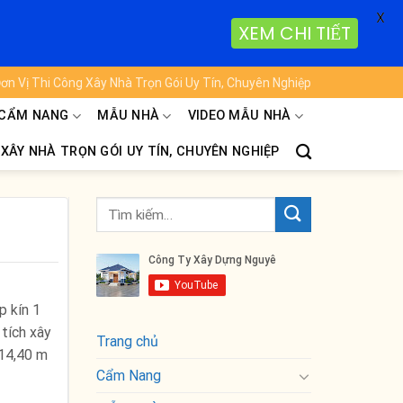
X
XEM CHI TIẾT
ơn Vị Thi Công Xây Nhà Trọn Gói Uy Tín, Chuyên Nghiệp
CẨM NANG
MẪU NHÀ
VIDEO MẪU NHÀ
 XÂY NHÀ TRỌN GÓI UY TÍN, CHUYÊN NGHIỆP
p kín 1
tích xây
Trang chủ
 14,40 m
Cẩm Nang