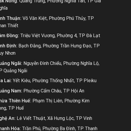
ắk Nông:
Quang Trung, Phường Nghĩa Tân, TP Gia
ghĩa
ình Thuận:
Võ Văn Kiệt, Phường Phú Thủy, TP
han Thiết
âm Đồng:
Triệu Việt Vương, Phường 4, TP Đà Lạt
ình Định:
Bạch Đằng, Phường Trần Hưng Đạo, TP
uy Nhơn
uảng Ngãi:
Nguyễn Đình Chiểu, Phường Nghĩa Lộ,
P Quảng Ngãi
a Lai:
Yết Kiêu, Phường Thống Nhất, TP Pleiku
uảng Nam:
Phường Cẩm Châu, TP Hội An
hừa Thiên Huế:
Phạm Thị Liên, Phường Kim
ong, TP Huế
ghệ An:
Lê Viết Thuật, Xã Hưng Lộc, TP Vinh
hanh Hóa:
Trần Phú, Phường Ba Đình, TP Thanh