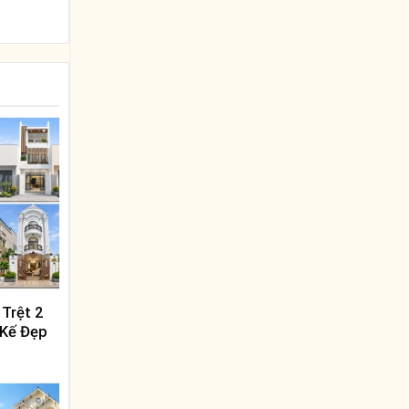
Trệt 2
 Kế Đẹp