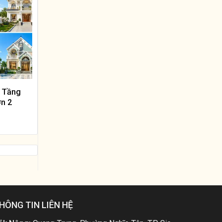
2 Tầng
ờn 2
i
HÔNG TIN LIÊN HỆ