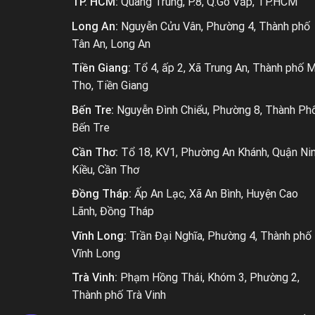
TP. HCM:
Quang Trung, P.8, Q.Gò Vấp, TP.HCM
Long An:
Nguyễn Cửu Vân, Phường 4, Thành phố
Tân An, Long An
Tiền Giang:
Tổ 4, ấp 2, Xã Trung An, Thành phố 
Tho, Tiền Giang
Bến Tre:
Nguyễn Đình Chiểu, Phường 8, Thành Ph
Bến Tre
Cần Thơ:
Tổ 18, KV1, Phường An Khánh, Quận Ni
Kiều, Cần Thơ
Đồng Tháp:
Ấp An Lạc, Xã An Bình, Huyện Cao
Lãnh, Đồng Tháp
Vĩnh Long:
Trần Đại Nghĩa, Phường 4, Thành phố
Vĩnh Long
Trà Vinh:
Phạm Hồng Thái, Khóm 3, Phường 2,
Thành phố Trà Vinh