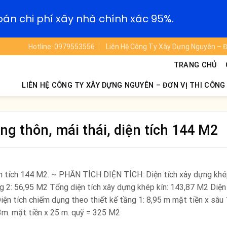
oán chi phí xây nhà chính xác 95%.
Hotline: 0979553556
Liên Hệ Công Ty Xây Dựng Nguyên – Đ
TRANG CHỦ
LIÊN HỆ CÔNG TY XÂY DỰNG NGUYÊN – ĐƠN VỊ THI CÔNG
ng thôn, mái thái, diện tích 144 M2
iện tích 144 M2. ~ PHÂN TÍCH DIỆN TÍCH: Diện tích xây dựng khé
g 2: 56,95 M2 Tổng diện tích xây dựng khép kín: 143,87 M2 Diện 
ện tích chiếm dụng theo thiết kế tầng 1: 8,95 m mặt tiền x sâu
13m. mặt tiền x 25 m. quỹ = 325 M2