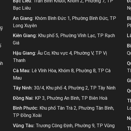
Bạc Liêu:
Trần Bỉnh Khuôl, Khóm 2, Phường 7, TP
Đ
Bạc Liêu
N
An Giang:
Khóm Bình Đức 1, Phường Bình Đức, TP
B
Long Xuyên
P
Mỹ
Kiên Giang:
Khu phố 5, Phường Vĩnh Lạc, TP Rạch
L
Giá
ố
B
Hậu Giang:
Âu Cơ, Khu vực 4, Phường V, TP Vị
Q
Thanh
nh
Q
Cà Mau:
Lê Vĩnh Hòa, Khóm 8, Phường 8, TP Cà
T
Mau
Gi
Tây Ninh:
30/4, Khu phố 4, Phường 2, TP Tây Ninh
Q
Đồng Nai:
KP 3, Phường An Bình, TP Biên Hoà
T
Bình Phước:
Khu phố Tân Trà 2, Phường Tân Bình,
L
TP Đồng Xoài
N
Vũng Tàu:
Trương Công Định, Phường 9, TP Vũng
T