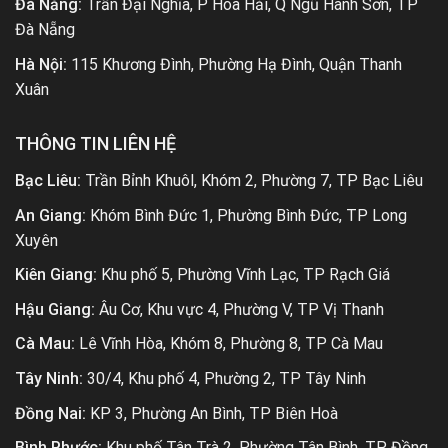
Đà Nẵng:
Trần Đại Nghĩa, P Hoà Hải, Q Ngũ Hành Sơn, TP
Đà Nẵng
Hà Nội:
115 Khương Đình, Phường Hạ Đình, Quận Thanh
Xuân
THÔNG TIN LIÊN HỆ
Bạc Liêu:
Trần Bỉnh Khuôl, Khóm 2, Phường 7, TP Bạc Liêu
An Giang:
Khóm Bình Đức 1, Phường Bình Đức, TP Long
Xuyên
Kiên Giang:
Khu phố 5, Phường Vĩnh Lạc, TP Rạch Giá
Hậu Giang:
Âu Cơ, Khu vực 4, Phường V, TP Vị Thanh
Cà Mau:
Lê Vĩnh Hòa, Khóm 8, Phường 8, TP Cà Mau
Tây Ninh:
30/4, Khu phố 4, Phường 2, TP Tây Ninh
Đồng Nai:
KP 3, Phường An Bình, TP Biên Hoà
Bình Phước:
Khu phố Tân Trà 2, Phường Tân Bình, TP Đồng