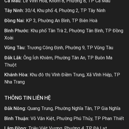
Cà Mau:
Lê Vĩnh Hòa, Khóm 8, Phường 8, TP Cà Mau
Tây Ninh:
30/4, Khu phố 4, Phường 2, TP Tây Ninh
Đồng Nai:
KP 3, Phường An Bình, TP Biên Hoà
Bình Phước:
Khu phố Tân Trà 2, Phường Tân Bình, TP Đồng
Xoài
Vũng Tàu:
Trương Công Định, Phường 9, TP Vũng Tàu
Đắk Lắk:
Ông Ích Khiêm, Phường Tân An, TP Buôn Ma
Thuột
Khánh Hòa:
Khu đô thị Vĩnh Điềm Trung, Xã Vĩnh Hiệp, TP
Nha Trang
THÔNG TIN LIÊN HỆ
Đắk Nông:
Quang Trung, Phường Nghĩa Tân, TP Gia Nghĩa
Bình Thuận:
Võ Văn Kiệt, Phường Phú Thủy, TP Phan Thiết
Lâm Đồng:
Triệu Việt Vương, Phường 4, TP Đà Lạt