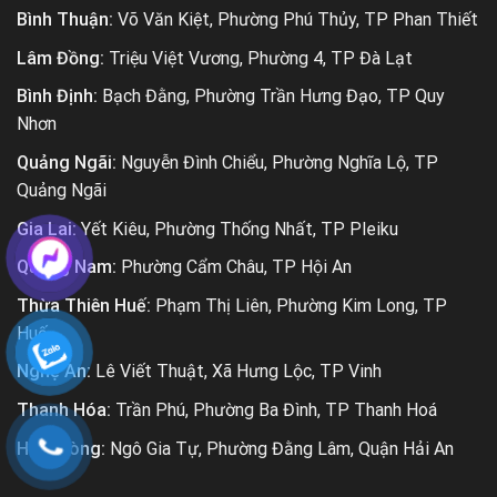
Bình Thuận:
Võ Văn Kiệt, Phường Phú Thủy, TP Phan Thiết
Lâm Đồng:
Triệu Việt Vương, Phường 4, TP Đà Lạt
Bình Định:
Bạch Đằng, Phường Trần Hưng Đạo, TP Quy
Nhơn
Quảng Ngãi:
Nguyễn Đình Chiểu, Phường Nghĩa Lộ, TP
Quảng Ngãi
Gia Lai:
Yết Kiêu, Phường Thống Nhất, TP Pleiku
Quảng Nam:
Phường Cẩm Châu, TP Hội An
Thừa Thiên Huế:
Phạm Thị Liên, Phường Kim Long, TP
Huế
Nghệ An:
Lê Viết Thuật, Xã Hưng Lộc, TP Vinh
Thanh Hóa:
Trần Phú, Phường Ba Đình, TP Thanh Hoá
Hải Phòng:
Ngô Gia Tự, Phường Đằng Lâm, Quận Hải An