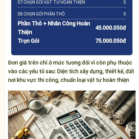
07 CHỌN GÓI VẬT TƯ HOÀN THIỆN
0
08 CHỌN GÓI PHẦN THÔ
0
Phần Thô + Nhân Công Hoàn
45.000.050đ
Thiện
Trọn Gói
75.000.050đ
Đơn giá trên chỉ ở mức tương đối vì còn phụ thuộc
vào các yếu tố sau: Diện tích xây dựng, thiết kế, đất
nơi khu vực thi công, chuẩn loại vật tư hoàn thiện