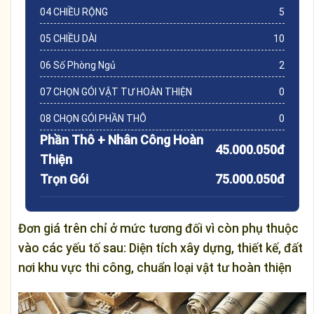
04 CHIỀU RỘNG
5
05 CHIỀU DÀI
10
06 Số Phòng Ngủ
2
07 CHỌN GÓI VẬT TƯ HOÀN THIỆN
0
08 CHỌN GÓI PHẦN THÔ
0
Phần Thô + Nhân Công Hoàn
45.000.050đ
Thiện
Trọn Gói
75.000.050đ
Đơn giá trên chỉ ở mức tương đối vì còn phụ thuộc
vào các yếu tố sau: Diện tích xây dựng, thiết kế, đất
nơi khu vực thi công, chuẩn loại vật tư hoàn thiện