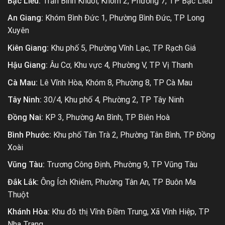
Bạc Liêu:
Trần Bỉnh Khuôl, Khóm 2, Phường 7, TP Bạc Liêu
An Giang:
Khóm Bình Đức 1, Phường Bình Đức, TP Long
Xuyên
Kiên Giang:
Khu phố 5, Phường Vĩnh Lạc, TP Rạch Giá
Hậu Giang:
Âu Cơ, Khu vực 4, Phường V, TP Vị Thanh
Cà Mau:
Lê Vĩnh Hòa, Khóm 8, Phường 8, TP Cà Mau
Tây Ninh:
30/4, Khu phố 4, Phường 2, TP Tây Ninh
Đồng Nai:
KP 3, Phường An Bình, TP Biên Hoà
Bình Phước:
Khu phố Tân Trà 2, Phường Tân Bình, TP Đồng
Xoài
Vũng Tàu:
Trương Công Định, Phường 9, TP Vũng Tàu
Đắk Lắk:
Ông Ích Khiêm, Phường Tân An, TP Buôn Ma
Thuột
Khánh Hòa:
Khu đô thị Vĩnh Điềm Trung, Xã Vĩnh Hiệp, TP
Nha Trang