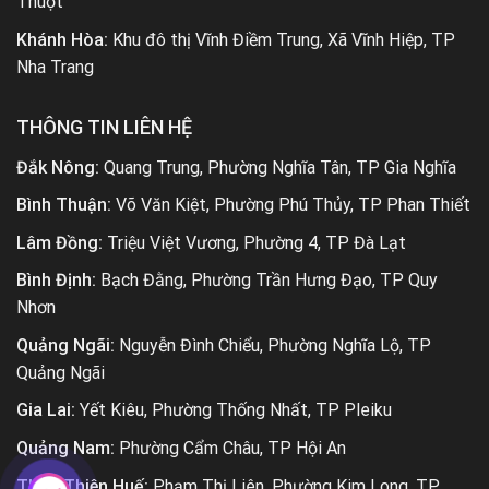
Thuột
Khánh Hòa:
Khu đô thị Vĩnh Điềm Trung, Xã Vĩnh Hiệp, TP
Nha Trang
THÔNG TIN LIÊN HỆ
Đắk Nông:
Quang Trung, Phường Nghĩa Tân, TP Gia Nghĩa
Bình Thuận:
Võ Văn Kiệt, Phường Phú Thủy, TP Phan Thiết
Lâm Đồng:
Triệu Việt Vương, Phường 4, TP Đà Lạt
Bình Định:
Bạch Đằng, Phường Trần Hưng Đạo, TP Quy
Nhơn
Quảng Ngãi:
Nguyễn Đình Chiểu, Phường Nghĩa Lộ, TP
Quảng Ngãi
Gia Lai:
Yết Kiêu, Phường Thống Nhất, TP Pleiku
Quảng Nam:
Phường Cẩm Châu, TP Hội An
Thừa Thiên Huế:
Phạm Thị Liên, Phường Kim Long, TP