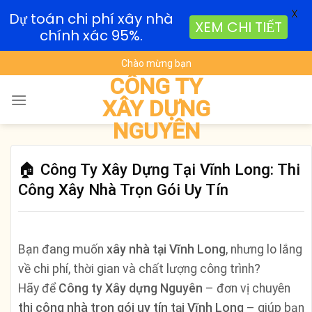
X
Dự toán chi phí xây nhà
XEM CHI TIẾT
chính xác 95%.
Skip
Chào mừng bạn
to
CÔNG TY
content
XÂY DỰNG
NGUYÊN
🏠 Công Ty Xây Dựng Tại Vĩnh Long: Thi
Công Xây Nhà Trọn Gói Uy Tín
Bạn đang muốn
xây nhà tại Vĩnh Long
, nhưng lo lắng
về chi phí, thời gian và chất lượng công trình?
Hãy để
Công ty Xây dựng Nguyên
– đơn vị chuyên
thi công nhà trọn gói uy tín tại Vĩnh Long
– giúp bạn