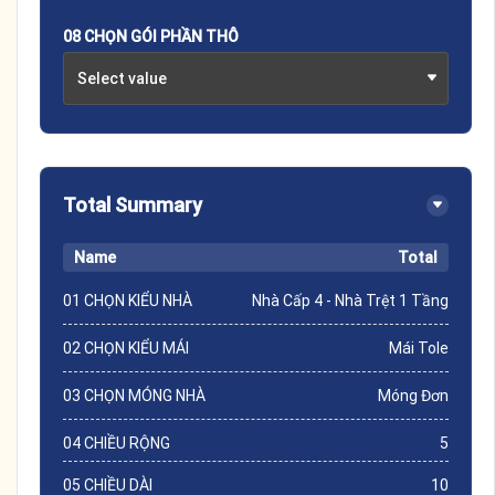
08 CHỌN GÓI PHẦN THÔ
Select value
Total Summary
Name
Total
01 CHỌN KIỂU NHÀ
Nhà Cấp 4 - Nhà Trệt 1 Tầng
02 CHỌN KIỂU MÁI
Mái Tole
03 CHỌN MÓNG NHÀ
Móng Đơn
04 CHIỀU RỘNG
5
05 CHIỀU DÀI
10