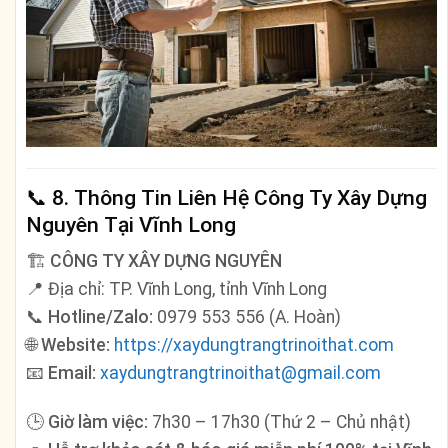
📞
8. Thông Tin Liên Hệ Công Ty Xây Dựng
Nguyên Tại Vĩnh Long
🏗️
CÔNG TY XÂY DỰNG NGUYÊN
📍 Địa chỉ: TP. Vĩnh Long, tỉnh Vĩnh Long
📞
Hotline/Zalo:
0979 553 556 (A. Hoàn)
🌐
Website:
https://xaydungtrangtrinoithat.com
📧
Email:
xaydungtrangtrinoithat@gmail.com
🕒
Giờ làm việc:
7h30 – 17h30 (Thứ 2 – Chủ nhật)