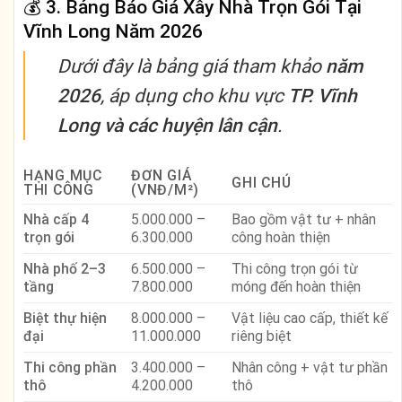
💰
3. Bảng Báo Giá Xây Nhà Trọn Gói Tại
Vĩnh Long Năm 2026
Dưới đây là bảng giá tham khảo
năm
2026
, áp dụng cho khu vực
TP. Vĩnh
Long và các huyện lân cận
.
HẠNG MỤC
ĐƠN GIÁ
GHI CHÚ
THI CÔNG
(VNĐ/M²)
Nhà cấp 4
5.000.000 –
Bao gồm vật tư + nhân
trọn gói
6.300.000
công hoàn thiện
Nhà phố 2–3
6.500.000 –
Thi công trọn gói từ
tầng
7.800.000
móng đến hoàn thiện
Biệt thự hiện
8.000.000 –
Vật liệu cao cấp, thiết kế
đại
11.000.000
riêng biệt
Thi công phần
3.400.000 –
Nhân công + vật tư phần
thô
4.200.000
thô