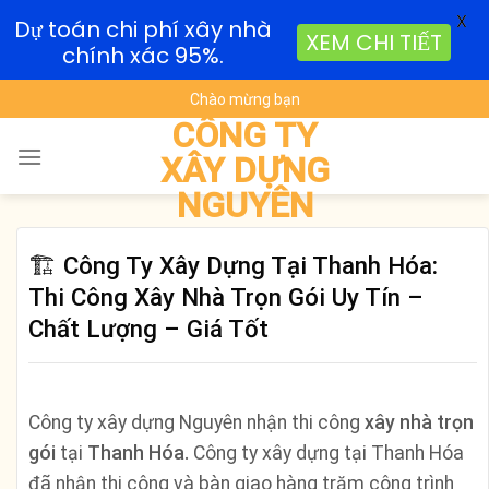
X
Dự toán chi phí xây nhà
XEM CHI TIẾT
chính xác 95%.
Skip
Chào mừng bạn
to
CÔNG TY
content
XÂY DỰNG
NGUYÊN
🏗️ Công Ty Xây Dựng Tại Thanh Hóa:
Thi Công Xây Nhà Trọn Gói Uy Tín –
Chất Lượng – Giá Tốt
Công ty xây dựng Nguyên nhận thi công
xây nhà trọn
gói
tại
Thanh Hóa.
Công ty xây dựng tại Thanh Hóa
đã nhận thi công và bàn giao hàng trăm công trình