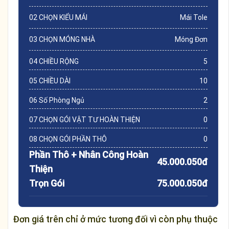
02 CHỌN KIỂU MÁI
Mái Tole
03 CHỌN MÓNG NHÀ
Móng Đơn
04 CHIỀU RỘNG
5
05 CHIỀU DÀI
10
06 Số Phòng Ngủ
2
07 CHỌN GÓI VẬT TƯ HOÀN THIỆN
0
08 CHỌN GÓI PHẦN THÔ
0
Phần Thô + Nhân Công Hoàn
45.000.050đ
Thiện
Trọn Gói
75.000.050đ
Đơn giá trên chỉ ở mức tương đối vì còn phụ thuộc