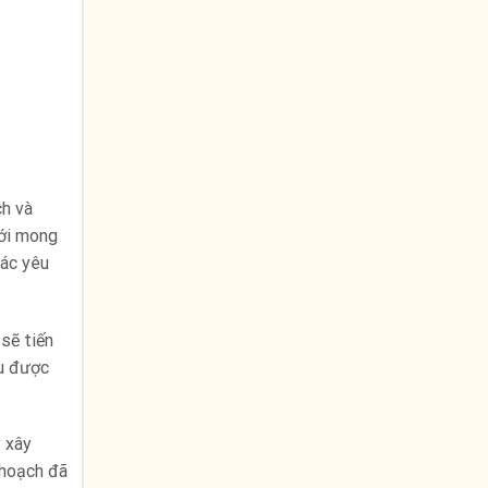
ch và
với mong
các yêu
 sẽ tiến
ều được
y xây
 hoạch đã