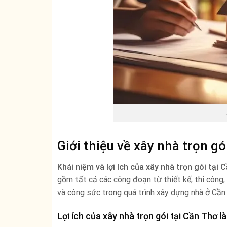
Giới thiệu về xây nhà trọn gó
Khái niệm và lợi ích của xây nhà trọn gói tại 
gồm tất cả các công đoạn từ thiết kế, thi công, 
và công sức trong quá trình xây dựng nhà ở Cần
Lợi ích của xây nhà trọn gói tại Cần Thơ là