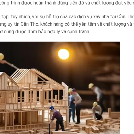
công trình được hoàn thành đúng tiến độ và chất lượng đạt yêu 
tạp, tuy nhiên, với sự hỗ trợ của các dịch vụ xây nhà tại Cần Th
dựng uy tín Cần Thơ, khách hàng có thể yên tâm về chất lượng và 
Thơ cũng được đảm bảo hợp lý và cạnh tranh.