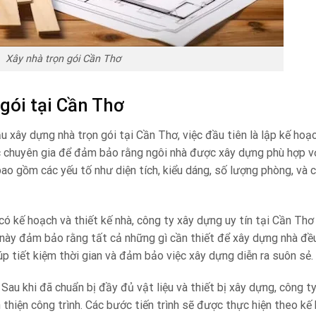
Xây nhà trọn gói Cần Thơ
gói tại Cần Thơ
u xây dựng nhà trọn gói tại Cần Thơ, việc đầu tiên là lập kế hoạ
ác chuyên gia để đảm bảo rằng ngôi nhà được xây dựng phù hợp 
bao gồm các yếu tố như diện tích, kiểu dáng, số lượng phòng, và 
có kế hoạch và thiết kế nhà, công ty xây dựng uy tín tại Cần Thơ
ệc này đảm bảo rằng tất cả những gì cần thiết để xây dựng nhà đ
úp tiết kiệm thời gian và đảm bảo việc xây dựng diễn ra suôn sẻ.
:
Sau khi đã chuẩn bị đầy đủ vật liệu và thiết bị xây dựng, công t
thiện công trình. Các bước tiến trình sẽ được thực hiện theo kế