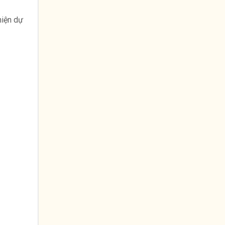
hiện dự