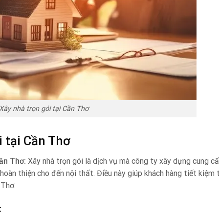
Xây nhà trọn gói tại Cần Thơ
i tại Cần Thơ
Cần Thơ:
Xây nhà trọn gói là dịch vụ mà công ty xây dựng cung cấ
hoàn thiện cho đến nội thất. Điều này giúp khách hàng tiết kiệm 
 Thơ.
: