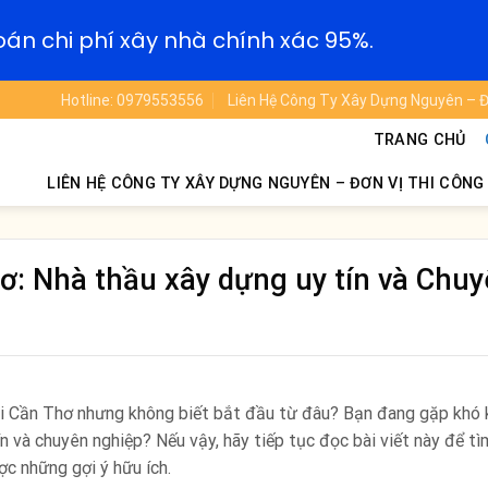
oán chi phí xây nhà chính xác 95%.
Hotline: 0979553556
Liên Hệ Công Ty Xây Dựng Nguyên – Đ
TRANG CHỦ
LIÊN HỆ CÔNG TY XÂY DỰNG NGUYÊN – ĐƠN VỊ THI CÔNG
hơ: Nhà thầu xây dựng uy tín và Chu
ại Cần Thơ nhưng không biết bắt đầu từ đâu? Bạn đang gặp khó
n và chuyên nghiệp? Nếu vậy, hãy tiếp tục đọc bài viết này để tì
ợc những gợi ý hữu ích.