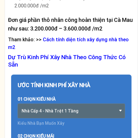
2.000.000đ /m2
Đơn giá phần thô nhân công hoàn thiện tại Cà Mau
như sau: 3.200.000đ – 3.600.000đ /m2
Tham khảo: >>
Cách tính diện tích xây dựng nhà theo
m2
Dự Trù Kinh Phí Xây Nhà Theo Công Thức Có
Sẵn
ƯỚC TÍNH KINH PHÍ XÂY NHÀ
01 CHỌN KIỂU NHÀ
Nhà Cấp 4 - Nhà Trệt 1 Tầng
Kiểu Nhà Bạn Muốn Xây
02 CHỌN KIỂU MÁI