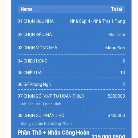
Name
Total
01 CHỌN KIỂU NHÀ
Nhà Cấp 4 - Nhà Trệt 1 Tầng
02 CHỌN KIỂU MÁI
Mái Tole
03 CHỌN MÓNG NHÀ
Móng Đơn
04 CHIỀU RỘNG
5
05 CHIỀU DÀI
10
06 Số Phòng Ngủ
2
07 CHỌN GÓI VẬT TƯ HOÀN THIỆN
5000000
Vật Tư Loại Trung Bình
08 CHỌN GÓI PHẦN THÔ
3400000
Đơn giá phần thô tường 10cm
Phần Thô + Nhân Công Hoàn
215.000.050đ