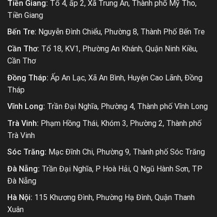
Tiền Giang:
Tổ 4, ấp 2, Xã Trung An, Thành phố Mỹ Tho,
Tiền Giang
Bến Tre:
Nguyễn Đình Chiểu, Phường 8, Thành Phố Bến Tre
Cần Thơ:
Tổ 18, KV1, Phường An Khánh, Quận Ninh Kiều,
Cần Thơ
Đồng Tháp:
Ấp An Lạc, Xã An Bình, Huyện Cao Lãnh, Đồng
Tháp
Vĩnh Long:
Trần Đại Nghĩa, Phường 4, Thành phố Vĩnh Long
Trà Vinh:
Phạm Hồng Thái, Khóm 3, Phường 2, Thành phố
Trà Vinh
Sóc Trăng:
Mạc Đĩnh Chi, Phường 9, Thành phố Sóc Trăng
Đà Nẵng:
Trần Đại Nghĩa, P Hoà Hải, Q Ngũ Hành Sơn, TP
Đà Nẵng
Hà Nội:
115 Khương Đình, Phường Hạ Đình, Quận Thanh
Xuân