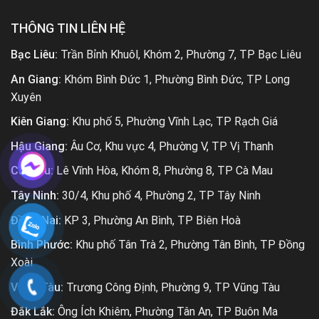
THÔNG TIN LIÊN HỆ
Bạc Liêu:
Trần Bỉnh Khuôl, Khóm 2, Phường 7, TP Bạc Liêu
An Giang:
Khóm Bình Đức 1, Phường Bình Đức, TP Long
Xuyên
Kiên Giang:
Khu phố 5, Phường Vĩnh Lạc, TP Rạch Giá
Hậu Giang:
Âu Cơ, Khu vực 4, Phường V, TP Vị Thanh
Cà Mau:
Lê Vĩnh Hòa, Khóm 8, Phường 8, TP Cà Mau
Tây Ninh:
30/4, Khu phố 4, Phường 2, TP Tây Ninh
Đồng Nai:
KP 3, Phường An Bình, TP Biên Hoà
Bình Phước:
Khu phố Tân Trà 2, Phường Tân Bình, TP Đồng
Xoài
Vũng Tàu:
Trương Công Định, Phường 9, TP Vũng Tàu
Đắk Lắk:
Ông Ích Khiêm, Phường Tân An, TP Buôn Ma