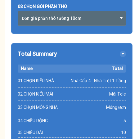
08 CHỌN GÓI PHẦN THÔ
Đơn giá phần thô tường 10cm
Total Summary
Name
Total
01 CHỌN KIỂU NHÀ
Nhà Cấp 4 - Nhà Trệt 1 Tầng
02 CHỌN KIỂU MÁI
Mái Tole
03 CHỌN MÓNG NHÀ
Móng Đơn
04 CHIỀU RỘNG
5
05 CHIỀU DÀI
10