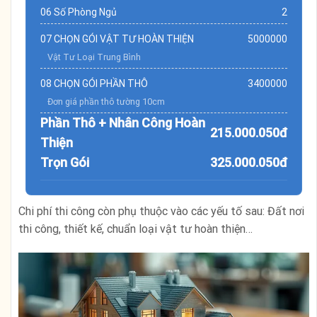
06 Số Phòng Ngủ
2
07 CHỌN GÓI VẬT TƯ HOÀN THIỆN
5000000
Vật Tư Loại Trung Bình
08 CHỌN GÓI PHẦN THÔ
3400000
Đơn giá phần thô tường 10cm
Phần Thô + Nhân Công Hoàn
215.000.050đ
Thiện
Trọn Gói
325.000.050đ
Chi phí thi công còn phụ thuộc vào các yếu tố sau: Đất nơi
thi công, thiết kế, chuẩn loại vật tư hoàn thiện…