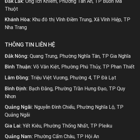
Đắk Lắk:
Ông Ích Khiêm, Phường Tân An, TP Buôn Ma
Thuột
Khánh Hòa:
Khu đô thị Vĩnh Điềm Trung, Xã Vĩnh Hiệp, TP
Nha Trang
THÔNG TIN LIÊN HỆ
Đắk Nông:
Quang Trung, Phường Nghĩa Tân, TP Gia Nghĩa
Bình Thuận:
Võ Văn Kiệt, Phường Phú Thủy, TP Phan Thiết
Lâm Đồng:
Triệu Việt Vương, Phường 4, TP Đà Lạt
Bình Định:
Bạch Đằng, Phường Trần Hưng Đạo, TP Quy
Nhơn
Quảng Ngãi:
Nguyễn Đình Chiểu, Phường Nghĩa Lộ, TP
Quảng Ngãi
Gia Lai:
Yết Kiêu, Phường Thống Nhất, TP Pleiku
Quảng Nam:
Phường Cẩm Châu, TP Hội An