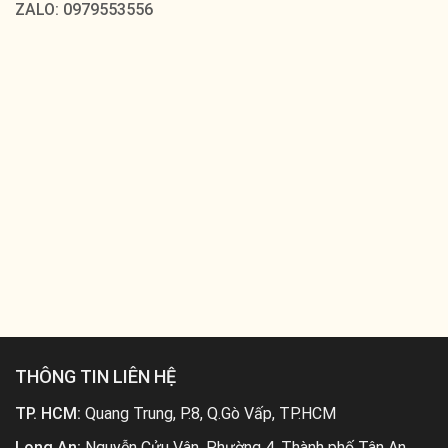
ZALO: 0979553556
THÔNG TIN LIÊN HỆ
TP. HCM:
Quang Trung, P.8, Q.Gò Vấp, TP.HCM
Long An:
Nguyễn Cửu Vân, Phường 4, Thành phố Tân An,