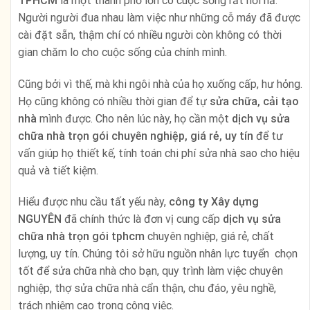
TPHCM
là một thành phố lớn có cuộc sống rất hối hả.
Người người đua nhau làm việc như những cỗ máy đã được
cài đặt sẵn, thậm chí có nhiều người còn không có thời
gian chăm lo cho cuộc sống của chính mình.
Cũng bởi vì thế, mà khi ngôi nhà của họ xuống cấp, hư hỏng.
Họ cũng không có nhiều thời gian để tự
sửa chữa, cải tạo
nhà
mình được. Cho nên lúc này, họ cần một
dịch vụ sửa
chữa nhà trọn gói chuyên nghiệp, giá rẻ, uy tín
để tư
vấn giúp họ thiết kế, tính toán chi phí sửa nhà sao cho hiệu
quả và tiết kiệm.
Hiểu được nhu cầu tất yếu này,
công ty Xây dựng
NGUYÊN
đã chính thức là đơn vị cung cấp
dịch vụ sửa
chữa nhà trọn gói tphcm
chuyên nghiệp, giá rẻ, chất
lượng, uy tín. Chúng tôi sở hữu nguồn nhân lực tuyển chọn
tốt để sửa chữa nhà cho bạn, quy trình làm việc chuyên
nghiệp, thợ sửa chữa nhà cẩn thận, chu đáo, yêu nghề,
trách nhiệm cao trong công việc.