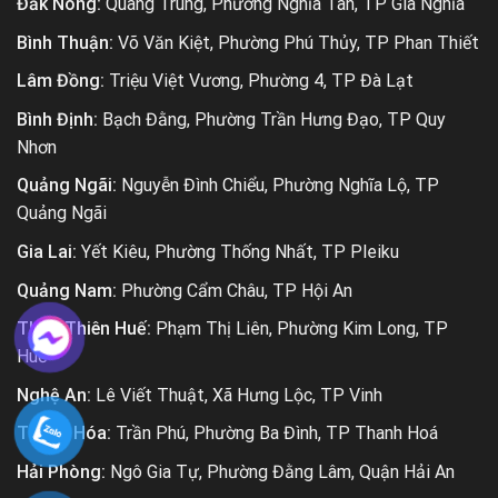
Đắk Nông:
Quang Trung, Phường Nghĩa Tân, TP Gia Nghĩa
Bình Thuận:
Võ Văn Kiệt, Phường Phú Thủy, TP Phan Thiết
Lâm Đồng:
Triệu Việt Vương, Phường 4, TP Đà Lạt
Bình Định:
Bạch Đằng, Phường Trần Hưng Đạo, TP Quy
Nhơn
Quảng Ngãi:
Nguyễn Đình Chiểu, Phường Nghĩa Lộ, TP
Quảng Ngãi
Gia Lai:
Yết Kiêu, Phường Thống Nhất, TP Pleiku
Quảng Nam:
Phường Cẩm Châu, TP Hội An
Thừa Thiên Huế:
Phạm Thị Liên, Phường Kim Long, TP
Huế
Nghệ An:
Lê Viết Thuật, Xã Hưng Lộc, TP Vinh
Thanh Hóa:
Trần Phú, Phường Ba Đình, TP Thanh Hoá
Hải Phòng:
Ngô Gia Tự, Phường Đằng Lâm, Quận Hải An