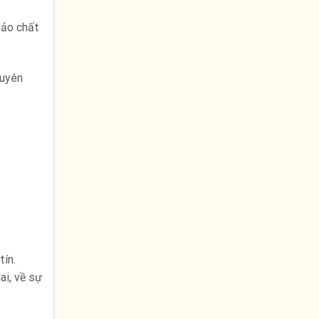
bảo chất
guyên
tín.
ai, về sự