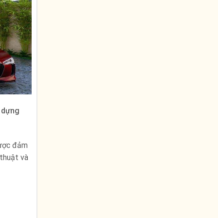
y dựng
được đảm
 thuật và