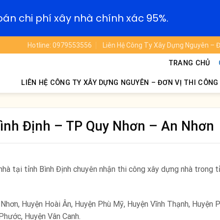
oán chi phí xây nhà chính xác 95%.
Hotline: 0979553556
Liên Hệ Công Ty Xây Dựng Nguyên – Đ
TRANG CHỦ
LIÊN HỆ CÔNG TY XÂY DỰNG NGUYÊN – ĐƠN VỊ THI CÔNG
Bình Định – TP Quy Nhơn – An Nhơn
hà tại tỉnh Bình Định chuyên nhận thi công xây dựng nhà trong t
 Nhơn, Huyện Hoài Ân, Huyện Phù Mỹ, Huyện Vĩnh Thạnh, Huyện 
 Phước, Huyện Vân Canh.