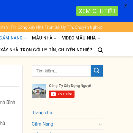
X
XEM CHI TIẾT
ơn Vị Thi Công Xây Nhà Trọn Gói Uy Tín, Chuyên Nghiệp
CẨM NANG
MẪU NHÀ
VIDEO MẪU NHÀ
 XÂY NHÀ TRỌN GÓI UY TÍN, CHUYÊN NGHIỆP
ỉnh Bình
Trang chủ
Phù
Cẩm Nang