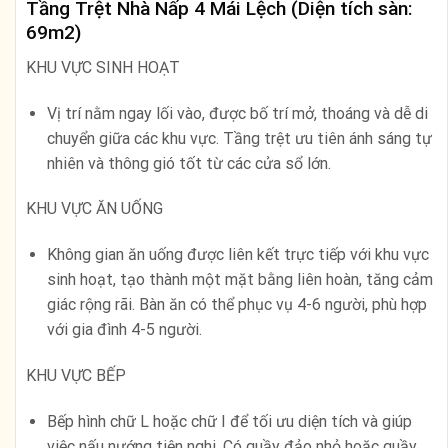
Tầng Trệt Nhà Nấp 4 Mái Lệch (Diện tích sàn:
69m2)
KHU VỰC SINH HOẠT
Vị trí nằm ngay lối vào, được bố trí mở, thoáng và dễ di
chuyển giữa các khu vực. Tầng trệt ưu tiên ánh sáng tự
nhiên và thông gió tốt từ các cửa sổ lớn.
KHU VỰC ĂN UỐNG
Không gian ăn uống được liên kết trực tiếp với khu vực
sinh hoạt, tạo thành một mặt bằng liên hoàn, tăng cảm
giác rộng rãi. Bàn ăn có thể phục vụ 4-6 người, phù hợp
với gia đình 4-5 người.
KHU VỰC BẾP
Bếp hình chữ L hoặc chữ I để tối ưu diện tích và giúp
việc nấu nướng tiện nghi. Có quầy đảo nhỏ hoặc quầy