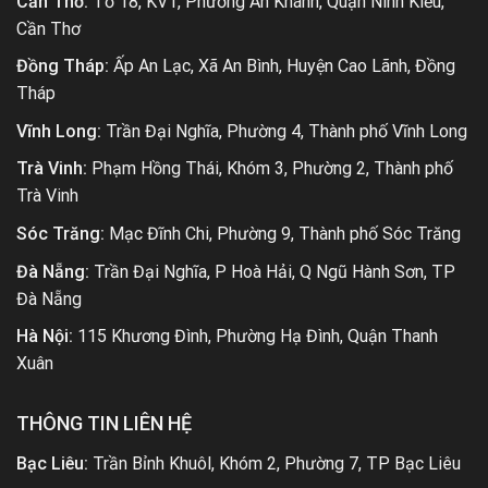
Cần Thơ:
Tổ 18, KV1, Phường An Khánh, Quận Ninh Kiều,
Cần Thơ
Đồng Tháp:
Ấp An Lạc, Xã An Bình, Huyện Cao Lãnh, Đồng
Tháp
Vĩnh Long:
Trần Đại Nghĩa, Phường 4, Thành phố Vĩnh Long
Trà Vinh:
Phạm Hồng Thái, Khóm 3, Phường 2, Thành phố
Trà Vinh
Sóc Trăng:
Mạc Đĩnh Chi, Phường 9, Thành phố Sóc Trăng
Đà Nẵng:
Trần Đại Nghĩa, P Hoà Hải, Q Ngũ Hành Sơn, TP
Đà Nẵng
Hà Nội:
115 Khương Đình, Phường Hạ Đình, Quận Thanh
Xuân
THÔNG TIN LIÊN HỆ
Bạc Liêu:
Trần Bỉnh Khuôl, Khóm 2, Phường 7, TP Bạc Liêu