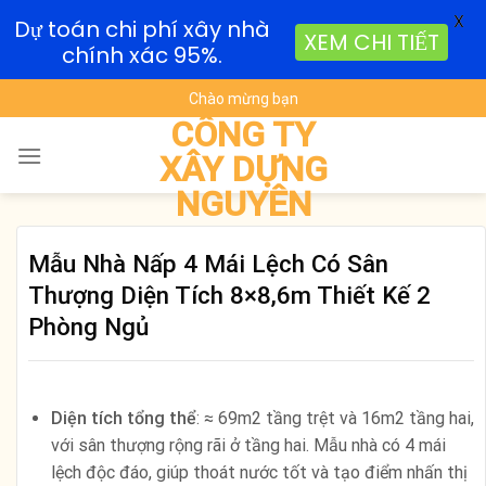
X
Dự toán chi phí xây nhà
XEM CHI TIẾT
chính xác 95%.
Skip
Chào mừng bạn
to
CÔNG TY
content
XÂY DỰNG
NGUYÊN
Mẫu Nhà Nấp 4 Mái Lệch Có Sân
Thượng Diện Tích 8×8,6m Thiết Kế 2
Phòng Ngủ
Diện tích tổng thể
: ≈ 69m2 tầng trệt và 16m2 tầng hai,
với sân thượng rộng rãi ở tầng hai. Mẫu nhà có 4 mái
lệch độc đáo, giúp thoát nước tốt và tạo điểm nhấn thị