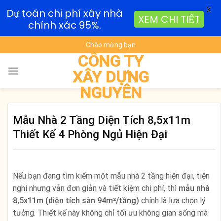
X
Dự toán chi phí xây nhà
XEM CHI TIẾT
chính xác 95%.
Skip
Chào mừng bạn
to
CÔNG TY
content
XÂY DỰNG
NGUYÊN
Mẫu Nhà 2 Tầng Diện Tích 8,5x11m
Thiết Kế 4 Phòng Ngủ Hiện Đại
Nếu bạn đang tìm kiếm một mẫu nhà 2 tầng hiện đại, tiện
nghi nhưng vẫn đơn giản và tiết kiệm chi phí, thì
mẫu nhà
8,5x11m (diện tích sàn 94m²/tầng)
chính là lựa chọn lý
tưởng. Thiết kế này không chỉ tối ưu không gian sống mà