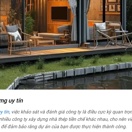
ng uy tín
y tín
, việc khảo sát và đánh giá công ty là điều cực kỳ quan trọ
t nhiều công ty xây dựng nhà thép tiền chế khác nhau, cho nên vi
g để đảm bảo rằng dự án của bạn được thực hiện thành công.