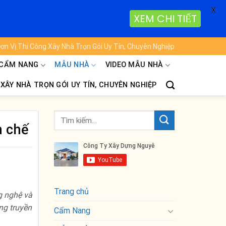
X
XEM CHI TIẾT
ơn Vị Thi Công Xây Nhà Trọn Gói Uy Tín, Chuyên Nghiệp
CẨM NANG
MẪU NHÀ
VIDEO MẪU NHÀ
 XÂY NHÀ TRỌN GÓI UY TÍN, CHUYÊN NGHIỆP
n chế
Trang chủ
g nghệ và
ng truyền
Cẩm Nang