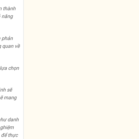
n thành
ả năng
​​phản
g quan về
 lựa chọn
ịnh sẽ
 sẽ mang
 như danh
 nghiệm
n để thực