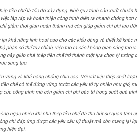
ép tiền chế là tốc độ xây dựng. Nhờ quy trình sản xuất chuẩn 
iệc lắp ráp và hoàn thiện công trình diễn ra nhanh chóng hơn r
chỉ giảm thời gian hoàn thành mà còn giúp giảm chi phí lao độ
 lại khả năng linh hoạt cao cho các kiểu dáng và thiết kế khác 
ộ phận có thể tùy chỉnh, việc tạo ra các không gian sáng tạo v
g này giúp nhà thép tiền chế trở thành một lựa chọn lý tưởng 
rúc sáng tạo.
ền vững và khả năng chống chịu cao. Với vật liệu thép chất lượ
p tiền chế có thể đứng vững trước các yếu tố tự nhiên như gió, 
 của công trình mà còn giảm chi phí bảo trì trong suốt quá trìn
không ngạc nhiên khi nhà thép tiền chế đã thu hút sự quan tâm c
ng chỉ đáp ứng được các yêu cầu kỹ thuật mà còn mang lại lợi 
ựng hiện đại.