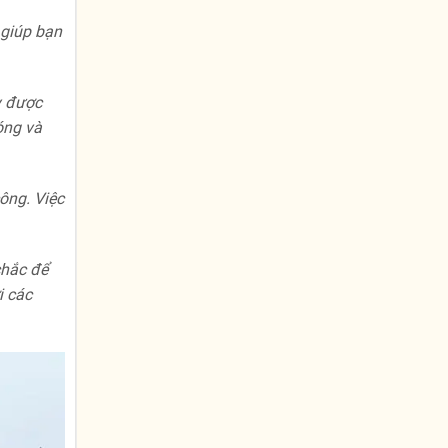
 giúp bạn
y được
óng và
ông. Việc
chắc để
i các