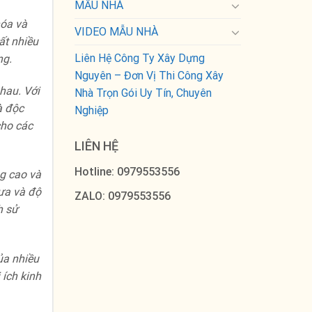
MẪU NHÀ
hóa và
VIDEO MẪU NHÀ
ất nhiều
Liên Hệ Công Ty Xây Dựng
ng.
Nguyên – Đơn Vị Thi Công Xây
nhau. Với
Nhà Trọn Gói Uy Tín, Chuyên
à độc
Nghiệp
cho các
LIÊN HỆ
Hotline: 0979553556
ng cao và
mưa và độ
ZALO: 0979553556
h sử
ủa nhiều
ích kinh