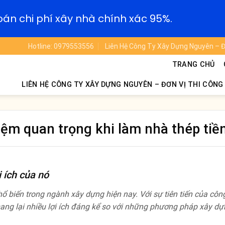
oán chi phí xây nhà chính xác 95%.
Hotline: 0979553556
Liên Hệ Công Ty Xây Dựng Nguyên – Đ
TRANG CHỦ
LIÊN HỆ CÔNG TY XÂY DỰNG NGUYÊN – ĐƠN VỊ THI CÔNG
m quan trọng khi làm nhà thép tiề
i ích của nó
ổ biến trong ngành xây dựng hiện nay. Với sự tiên tiến của côn
 mang lại nhiều lợi ích đáng kể so với những phương pháp xây dự