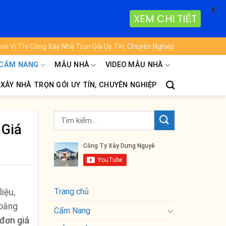
X
XEM CHI TIẾT
ơn Vị Thi Công Xây Nhà Trọn Gói Uy Tín, Chuyên Nghiệp
CẨM NANG
MẪU NHÀ
VIDEO MẪU NHÀ
 XÂY NHÀ TRỌN GÓI UY TÍN, CHUYÊN NGHIỆP
 Giá
Trang chủ
iệu,
Hoằng
Cẩm Nang
đơn giá