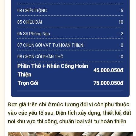
04 CHIỀU RỘNG
5
05 CHIỀU DÀI
10
06 Số Phòng Ngủ
2
07 CHỌN GÓI VẬT TƯ HOÀN THIỆN
0
08 CHỌN GÓI PHẦN THÔ
0
Phần Thô + Nhân Công Hoàn
45.000.050đ
Thiện
Trọn Gói
75.000.050đ
Đơn giá trên chỉ ở mức tương đối vì còn phụ thuộc
vào các yếu tố sau: Diện tích xây dựng, thiết kế, đất
nơi khu vực thi công, chuẩn loại vật tư hoàn thiện