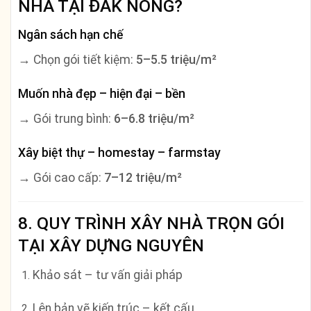
NHÀ TẠI ĐẮK NÔNG?
Ngân sách hạn chế
→ Chọn gói tiết kiệm:
5–5.5 triệu/m²
Muốn nhà đẹp – hiện đại – bền
→ Gói trung bình:
6–6.8 triệu/m²
Xây biệt thự – homestay – farmstay
→ Gói cao cấp:
7–12 triệu/m²
8. QUY TRÌNH XÂY NHÀ TRỌN GÓI
TẠI XÂY DỰNG NGUYÊN
Khảo sát – tư vấn giải pháp
Lên bản vẽ kiến trúc – kết cấu