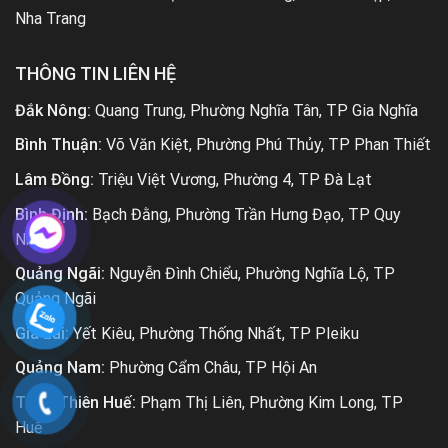
Nha Trang
THÔNG TIN LIÊN HỆ
Đắk Nông:
Quang Trung, Phường Nghĩa Tân, TP Gia Nghĩa
Bình Thuận:
Võ Văn Kiệt, Phường Phú Thủy, TP Phan Thiết
Lâm Đồng:
Triệu Việt Vương, Phường 4, TP Đà Lạt
Bình Định:
Bạch Đằng, Phường Trần Hưng Đạo, TP Quy
Nhơn
Quảng Ngãi:
Nguyễn Đình Chiểu, Phường Nghĩa Lộ, TP
Quảng Ngãi
Gia Lai:
Yết Kiêu, Phường Thống Nhất, TP Pleiku
Quảng Nam:
Phường Cẩm Châu, TP Hội An
Thừa Thiên Huế:
Phạm Thị Liên, Phường Kim Long, TP
Huế