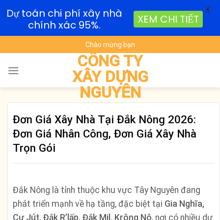
X
Dự toán chi phí xây nhà
XEM CHI TIẾT
chính xác 95%.
Skip
Chào mừng bạn
to
CÔNG TY
content
XÂY DỰNG
NGUYÊN
Đơn Giá Xây Nhà Tại Đắk Nông 2026:
Đơn Giá Nhân Công, Đơn Giá Xây Nhà
Trọn Gói
Đắk Nông là tỉnh thuộc khu vực Tây Nguyên đang
phát triển mạnh về hạ tầng, đặc biệt tại
Gia Nghĩa,
Cư Jút, Đắk R’lấp, Đắk Mil, Krông Nô
, nơi có nhiều dự