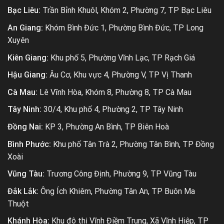
Bạc Liêu:
Trần Bỉnh Khuôl, Khóm 2, Phường 7, TP Bạc Liêu
An Giang:
Khóm Bình Đức 1, Phường Bình Đức, TP Long
Xuyên
Kiên Giang:
Khu phố 5, Phường Vĩnh Lạc, TP Rạch Giá
Hậu Giang:
Âu Cơ, Khu vực 4, Phường V, TP Vị Thanh
Cà Mau:
Lê Vĩnh Hòa, Khóm 8, Phường 8, TP Cà Mau
Tây Ninh:
30/4, Khu phố 4, Phường 2, TP Tây Ninh
Đồng Nai:
KP 3, Phường An Bình, TP Biên Hoà
Bình Phước:
Khu phố Tân Trà 2, Phường Tân Bình, TP Đồng
Xoài
Vũng Tàu:
Trương Công Định, Phường 9, TP Vũng Tàu
Đắk Lắk:
Ông Ích Khiêm, Phường Tân An, TP Buôn Ma
Thuột
Khánh Hòa:
Khu đô thị Vĩnh Điềm Trung, Xã Vĩnh Hiệp, TP