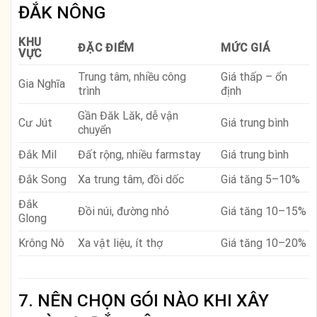
ĐẮK NÔNG
KHU
ĐẶC ĐIỂM
MỨC GIÁ
VỰC
Trung tâm, nhiều công
Giá thấp – ổn
Gia Nghĩa
trình
định
Gần Đăk Lăk, dễ vận
Cư Jút
Giá trung bình
chuyển
Đắk Mil
Đất rộng, nhiều farmstay
Giá trung bình
Đắk Song
Xa trung tâm, đồi dốc
Giá tăng 5–10%
Đắk
Đồi núi, đường nhỏ
Giá tăng 10–15%
Glong
Krông Nô
Xa vật liệu, ít thợ
Giá tăng 10–20%
7. NÊN CHỌN GÓI NÀO KHI XÂY