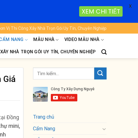
X
XEM CHI TIẾT
ơn Vị Thi Công Xây Nhà Trọn Gói Uy Tín, Chuyên Nghiệp
CẨM NANG
MẪU NHÀ
VIDEO MẪU NHÀ
 XÂY NHÀ TRỌN GÓI UY TÍN, CHUYÊN NGHIỆP
 Giá
Trang chủ
tại Đồng
thự mini,
Cẩm Nang
ình