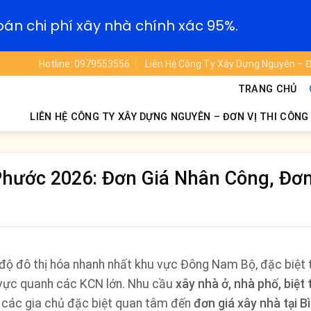
oán chi phí xây nhà chính xác 95%.
Hotline: 0979553556
Liên Hệ Công Ty Xây Dựng Nguyên – Đ
TRANG CHỦ
LIÊN HỆ CÔNG TY XÂY DỰNG NGUYÊN – ĐƠN VỊ THI CÔNG
Phước 2026: Đơn Giá Nhân Công, Đơn
 độ đô thị hóa nhanh nhất khu vực Đông Nam Bộ, đặc biệt 
 vực quanh các KCN lớn. Nhu cầu
xây nhà ở, nhà phố, biệt 
 các gia chủ đặc biệt quan tâm đến
đơn giá xây nhà tại B