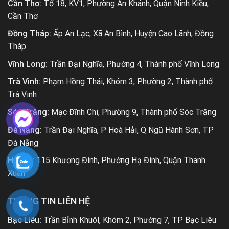
Cần Thơ:
Tổ 18, KV1, Phường An Khánh, Quận Ninh Kiều,
Cần Thơ
Đồng Tháp:
Ấp An Lạc, Xã An Bình, Huyện Cao Lãnh, Đồng
Tháp
Vĩnh Long:
Trần Đại Nghĩa, Phường 4, Thành phố Vĩnh Long
Trà Vinh:
Phạm Hồng Thái, Khóm 3, Phường 2, Thành phố
Trà Vinh
Sóc Trăng:
Mạc Đĩnh Chi, Phường 9, Thành phố Sóc Trăng
Đà Nẵng:
Trần Đại Nghĩa, P Hoà Hải, Q Ngũ Hành Sơn, TP
Đà Nẵng
Hà Nội:
115 Khương Đình, Phường Hạ Đình, Quận Thanh
Xuân
THÔNG TIN LIÊN HỆ
Bạc Liêu:
Trần Bỉnh Khuôl, Khóm 2, Phường 7, TP Bạc Liêu