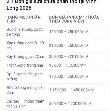
2.1 Đơn giá sửa chữa phần thô tại Vĩnh
Long 2026
HẠNG MỤC PHẦN
ĐƠN GIÁ (VNĐ/M² / HOẶC
THÔ
THEO CÔNG VIỆC)
Đục phá tường, gạch,
120.000 – 250.000/m²
bê tông
Xây tường gạch 8–10
210.000 – 260.000/m²
cm
Xây tường gạch 20 cm
350.000 – 420.000/m²
Trát tường trong nhà
95.000 – 130.000/m²
Ốp lát gạch nền, gạch
170.000 – 260.000/m²
tường
Đổ bê tông móng, sàn,
1.150.000 – 1.450.000/m³
dầm
Cải tạo – chống thấm
550.000 – 1.200.000/m²
nhà vệ sinh