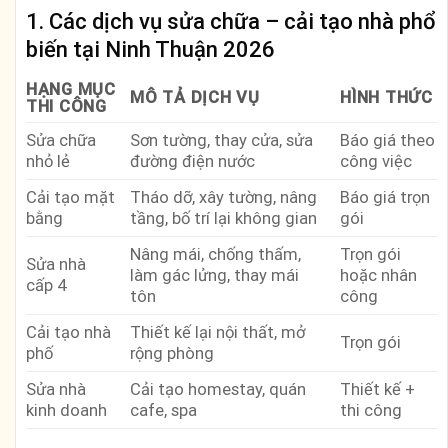
1. Các dịch vụ sửa chữa – cải tạo nhà phổ
biến tại Ninh Thuận 2026
HẠNG MỤC
MÔ TẢ DỊCH VỤ
HÌNH THỨC
THI CÔNG
Sửa chữa
Sơn tường, thay cửa, sửa
Báo giá theo
nhỏ lẻ
đường điện nước
công việc
Cải tạo mặt
Tháo dỡ, xây tường, nâng
Báo giá trọn
bằng
tầng, bố trí lại không gian
gói
Nâng mái, chống thấm,
Trọn gói
Sửa nhà
làm gác lửng, thay mái
hoặc nhân
cấp 4
tôn
công
Cải tạo nhà
Thiết kế lại nội thất, mở
Trọn gói
phố
rộng phòng
Sửa nhà
Cải tạo homestay, quán
Thiết kế +
kinh doanh
cafe, spa
thi công