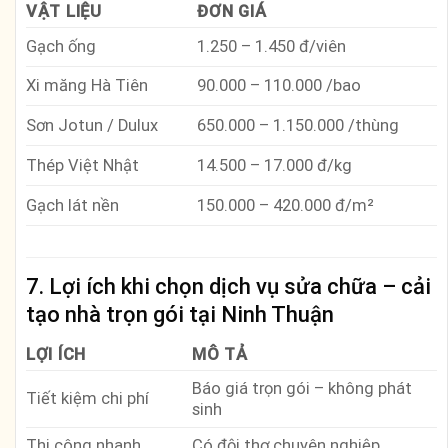
VẬT LIỆU
ĐƠN GIÁ
Gạch ống
1.250 – 1.450 đ/viên
Xi măng Hà Tiên
90.000 – 110.000 /bao
Sơn Jotun / Dulux
650.000 – 1.150.000 /thùng
Thép Việt Nhật
14.500 – 17.000 đ/kg
Gạch lát nền
150.000 – 420.000 đ/m²
7. Lợi ích khi chọn
dịch vụ sửa chữa – cải
tạo nhà trọn gói
tại Ninh Thuận
LỢI ÍCH
MÔ TẢ
Báo giá trọn gói – không phát
Tiết kiệm chi phí
sinh
Thi công nhanh
Có đội thợ chuyên nghiệp