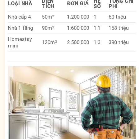
DIỆN
HỆ
TỔNG CHI
LOẠI NHÀ
ĐƠN GIÁ
TÍCH
SỐ
PHÍ
Nhà cấp 4
50m²
1.200.000
1
60 triệu
Nhà 1 tầng
90m²
1.600.000
1.1
158 triệu
Homestay
120m²
2.500.000
1.3
390 triệu
mini