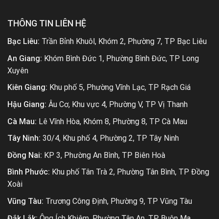
THÔNG TIN LIÊN HỆ
Bạc Liêu:
Trần Bỉnh Khuôl, Khóm 2, Phường 7, TP Bạc Liêu
An Giang:
Khóm Bình Đức 1, Phường Bình Đức, TP Long
Xuyên
Kiên Giang:
Khu phố 5, Phường Vĩnh Lạc, TP Rạch Giá
Hậu Giang:
Âu Cơ, Khu vực 4, Phường V, TP Vị Thanh
Cà Mau:
Lê Vĩnh Hòa, Khóm 8, Phường 8, TP Cà Mau
Tây Ninh:
30/4, Khu phố 4, Phường 2, TP Tây Ninh
Đồng Nai:
KP 3, Phường An Bình, TP Biên Hoà
Bình Phước:
Khu phố Tân Trà 2, Phường Tân Bình, TP Đồng
Xoài
Vũng Tàu:
Trương Công Định, Phường 9, TP Vũng Tàu
Đắk Lắk:
Ông Ích Khiêm, Phường Tân An, TP Buôn Ma