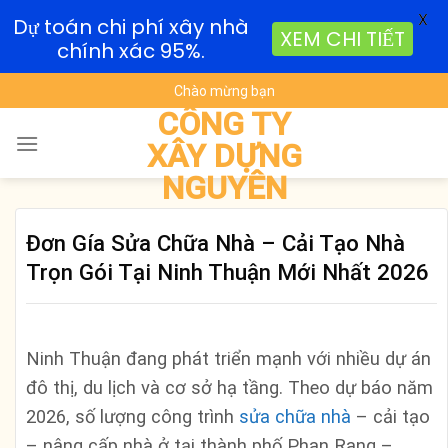
X
Dự toán chi phí xây nhà
XEM CHI TIẾT
chính xác 95%.
Skip
Chào mừng bạn
to
CÔNG TY
content
XÂY DỰNG
NGUYÊN
Đơn Gía Sửa Chữa Nhà – Cải Tạo Nhà
Trọn Gói Tại Ninh Thuận Mới Nhất 2026
Ninh Thuận đang phát triển mạnh với nhiều dự án
đô thị, du lịch và cơ sở hạ tầng. Theo dự báo năm
2026, số lượng công trình
sửa chữa nhà
– cải tạo
– nâng cấp nhà ở tại thành phố Phan Rang –