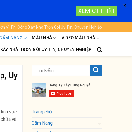
X
XEM CHI TIẾT
ơn Vị Thi Công Xây Nhà Trọn Gói Uy Tín, Chuyên Nghiệp
CẨM NANG
MẪU NHÀ
VIDEO MẪU NHÀ
 XÂY NHÀ TRỌN GÓI UY TÍN, CHUYÊN NGHIỆP
p, Uy
 lĩnh vực
Trang chủ
 chữa và
Cẩm Nang