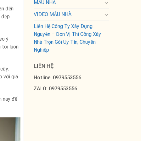
MẪU NHÀ
uan đến
VIDEO MẪU NHÀ
à đẹp
Liên Hệ Công Ty Xây Dựng
Nguyên – Đơn Vị Thi Công Xây
eo ý
Nhà Trọn Gói Uy Tín, Chuyên
 tôi luôn
Nghiệp
LIÊN HỆ
cậy.
o với giá
Hotline: 0979553556
ZALO: 0979553556
m nay để