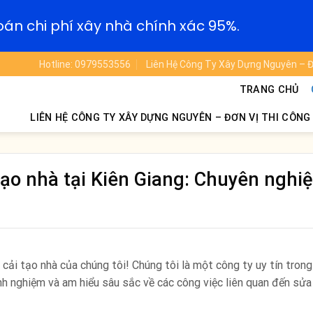
oán chi phí xây nhà chính xác 95%.
Hotline: 0979553556
Liên Hệ Công Ty Xây Dựng Nguyên – Đ
TRANG CHỦ
LIÊN HỆ CÔNG TY XÂY DỰNG NGUYÊN – ĐƠN VỊ THI CÔNG
tạo nhà tại Kiên Giang: Chuyên nghiệ
ải tạo nhà của chúng tôi! Chúng tôi là một công ty uy tín trong
nh nghiệm và am hiểu sâu sắc về các công việc liên quan đến sửa