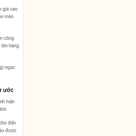
h giá cao
yên môn
ện công
 lên hàng
 gì ngạc
ơ ước
nh hiện
nhớ.
 cho đến
cầu được