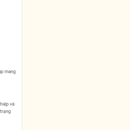
iúp mang
ghiệp và
 trạng