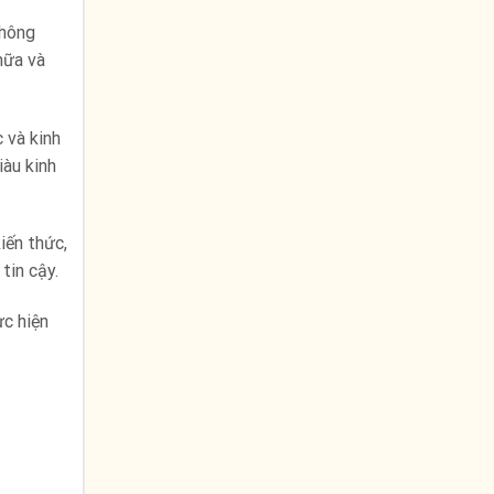
thông
hữa và
 và kinh
iàu kinh
iến thức,
tin cậy.
ực hiện