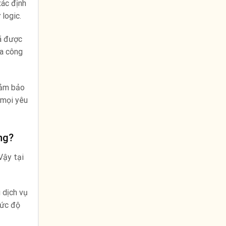
xác định
 logic.
đã được
ủa công
đảm bảo
 mọi yêu
ng?
Vậy tại
 dịch vụ
mức độ