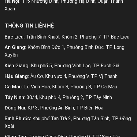
Hà Nội:
115 Khương Đình, Phường Hạ Đình, Quận Thanh
Xuân
THÔNG TIN LIÊN HỆ
Bạc Liêu:
Trần Bỉnh Khuôl, Khóm 2, Phường 7, TP Bạc Liêu
An Giang:
Khóm Bình Đức 1, Phường Bình Đức, TP Long
Xuyên
Kiên Giang:
Khu phố 5, Phường Vĩnh Lạc, TP Rạch Giá
Hậu Giang:
Âu Cơ, Khu vực 4, Phường V, TP Vị Thanh
Cà Mau:
Lê Vĩnh Hòa, Khóm 8, Phường 8, TP Cà Mau
Tây Ninh:
30/4, Khu phố 4, Phường 2, TP Tây Ninh
Đồng Nai:
KP 3, Phường An Bình, TP Biên Hoà
Bình Phước:
Khu phố Tân Trà 2, Phường Tân Bình, TP Đồng
Xoài
Vũng Tàu:
Trương Công Định, Phường 9, TP Vũng Tàu