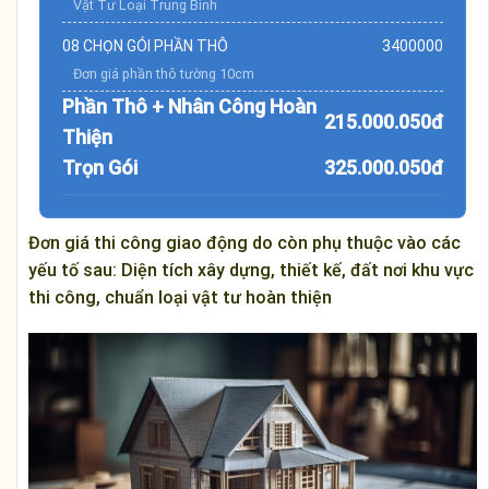
Vật Tư Loại Trung Bình
08 CHỌN GÓI PHẦN THÔ
3400000
Đơn giá phần thô tường 10cm
Phần Thô + Nhân Công Hoàn
215.000.050đ
Thiện
Trọn Gói
325.000.050đ
Đơn giá thi công giao động do còn phụ thuộc vào các
yếu tố sau: Diện tích xây dựng, thiết kế, đất nơi khu vực
thi công, chuẩn loại vật tư hoàn thiện