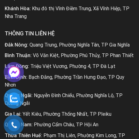
Khánh Hòa:
Khu đô thị Vĩnh Điềm Trung, Xã Vĩnh Hiệp, TP
Nha Trang
THÔNG TIN LIÊN HỆ
Đắk Nông:
Quang Trung, Phường Nghĩa Tân, TP Gia Nghĩa
Bình Thuận:
Võ Văn Kiệt, Phường Phú Thủy, TP Phan Thiết
Lâm Đồng:
Triệu Việt Vương, Phường 4, TP Đà Lạt
Bình Định:
Bạch Đằng, Phường Trần Hưng Đạo, TP Quy
Nhơn
Quảng Ngãi:
Nguyễn Đình Chiểu, Phường Nghĩa Lộ, TP
Quảng Ngãi
Gia Lai:
Yết Kiêu, Phường Thống Nhất, TP Pleiku
Quảng Nam:
Phường Cẩm Châu, TP Hội An
Thừa Thiên Huế:
Phạm Thị Liên, Phường Kim Long, TP