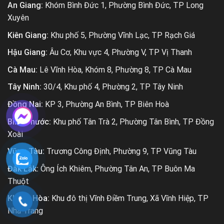
An Giang:
Khóm Bình Đức 1, Phường Bình Đức, TP Long
Xuyên
Kiên Giang:
Khu phố 5, Phường Vĩnh Lạc, TP Rạch Giá
Hậu Giang:
Âu Cơ, Khu vực 4, Phường V, TP Vị Thanh
Cà Mau:
Lê Vĩnh Hòa, Khóm 8, Phường 8, TP Cà Mau
Tây Ninh:
30/4, Khu phố 4, Phường 2, TP Tây Ninh
Đồng Nai:
KP 3, Phường An Bình, TP Biên Hoà
Bình Phước:
Khu phố Tân Trà 2, Phường Tân Bình, TP Đồng
Xoài
Vũng Tàu:
Trương Công Định, Phường 9, TP Vũng Tàu
Đắk Lắk:
Ông Ích Khiêm, Phường Tân An, TP Buôn Ma
Thuột
Khánh Hòa:
Khu đô thị Vĩnh Điềm Trung, Xã Vĩnh Hiệp, TP
Nha Trang