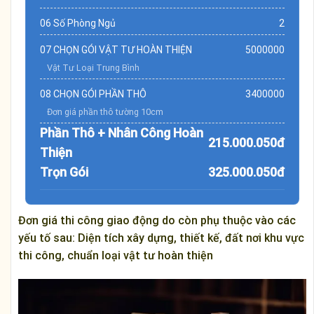
06 Số Phòng Ngủ
2
07 CHỌN GÓI VẬT TƯ HOÀN THIỆN
5000000
Vật Tư Loại Trung Bình
08 CHỌN GÓI PHẦN THÔ
3400000
Đơn giá phần thô tường 10cm
Phần Thô + Nhân Công Hoàn
215.000.050đ
Thiện
Trọn Gói
325.000.050đ
Đơn giá thi công giao động do còn phụ thuộc vào các
yếu tố sau: Diện tích xây dựng, thiết kế, đất nơi khu vực
thi công, chuẩn loại vật tư hoàn thiện