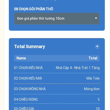
08 CHỌN GÓI PHẦN THÔ
Đơn giá phần thô tường 10cm
Total Summary
Name
Total
01 CHỌN KIỂU NHÀ
Nhà Cấp 4 - Nhà Trệt 1 Tầng
02 CHỌN KIỂU MÁI
Mái Tole
03 CHỌN MÓNG NHÀ
Móng Đơn
04 CHIỀU RỘNG
5
05 CHIỀU DÀI
10