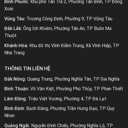
Bình Phước:
Khu phố Tân Trà 2, Phường Tân Bình, TP Đồng
Xoài
Vũng Tàu:
Trương Công Định, Phường 9, TP Vũng Tàu
Đắk Lắk:
Ông Ích Khiêm, Phường Tân An, TP Buôn Ma
Thuột
Khánh Hòa:
Khu đô thị Vĩnh Điềm Trung, Xã Vĩnh Hiệp, TP
Nha Trang
THÔNG TIN LIÊN HỆ
Đắk Nông:
Quang Trung, Phường Nghĩa Tân, TP Gia Nghĩa
Bình Thuận:
Võ Văn Kiệt, Phường Phú Thủy, TP Phan Thiết
Lâm Đồng:
Triệu Việt Vương, Phường 4, TP Đà Lạt
Bình Định:
Bạch Đằng, Phường Trần Hưng Đạo, TP Quy
Nhơn
Quảng Ngãi:
Nguyễn Đình Chiểu, Phường Nghĩa Lộ, TP