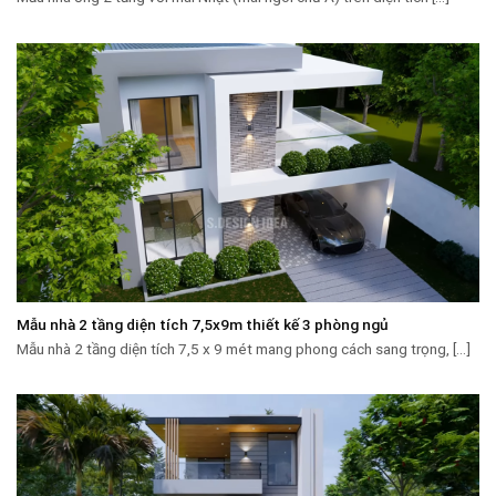
Mẫu nhà 2 tầng diện tích 7,5x9m thiết kế 3 phòng ngủ
Mẫu nhà 2 tầng diện tích 7,5 x 9 mét mang phong cách sang trọng, [...]