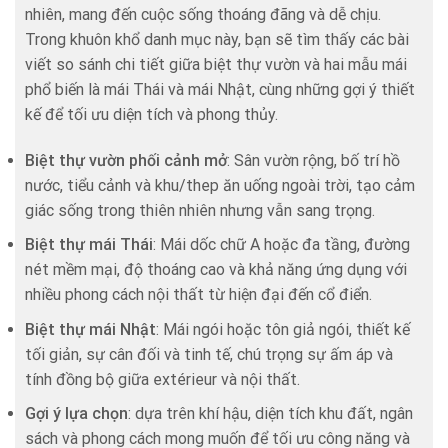
nhiên, mang đến cuộc sống thoáng đãng và dễ chịu.
Trong khuôn khổ danh mục này, bạn sẽ tìm thấy các bài
viết so sánh chi tiết giữa biệt thự vườn và hai mẫu mái
phổ biến là mái Thái và mái Nhật, cùng những gợi ý thiết
kế để tối ưu diện tích và phong thủy.
Biệt thự vườn phối cảnh mở
: Sân vườn rộng, bố trí hồ
nước, tiểu cảnh và khu/thep ăn uống ngoài trời, tạo cảm
giác sống trong thiên nhiên nhưng vẫn sang trọng.
Biệt thự mái Thái
: Mái dốc chữ A hoặc đa tầng, đường
nét mềm mại, độ thoáng cao và khả năng ứng dụng với
nhiều phong cách nội thất từ hiện đại đến cổ điển.
Biệt thự mái Nhật
: Mái ngói hoặc tôn giả ngói, thiết kế
tối giản, sự cân đối và tinh tế, chú trọng sự ấm áp và
tính đồng bộ giữa extérieur và nội thất.
Gợi ý lựa chọn
: dựa trên khí hậu, diện tích khu đất, ngân
sách và phong cách mong muốn để tối ưu công năng và