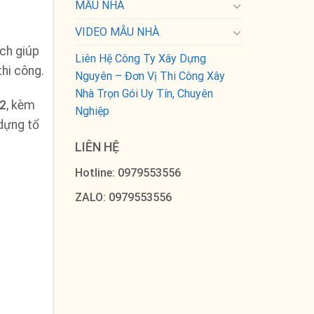
MẪU NHÀ
VIDEO MẪU NHÀ
ách giúp
Liên Hệ Công Ty Xây Dựng
thi công.
Nguyên – Đơn Vị Thi Công Xây
Nhà Trọn Gói Uy Tín, Chuyên
m2
, kèm
Nghiệp
 dựng tổ
LIÊN HỆ
Hotline: 0979553556
ZALO: 0979553556