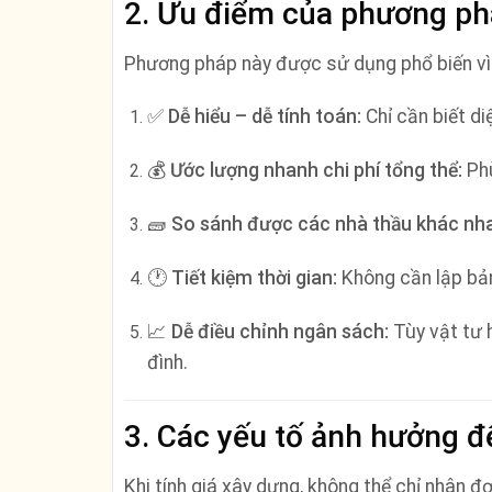
2. Ưu điểm của phương ph
Phương pháp này được sử dụng phổ biến vì
✅
Dễ hiểu – dễ tính toán:
Chỉ cần biết di
💰
Ước lượng nhanh chi phí tổng thể:
Phù
🧱
So sánh được các nhà thầu khác nh
🕐
Tiết kiệm thời gian:
Không cần lập bản
📈
Dễ điều chỉnh ngân sách:
Tùy vật tư h
đình.
3. Các yếu tố ảnh hưởng đ
Khi tính giá xây dựng, không thể chỉ nhân đ