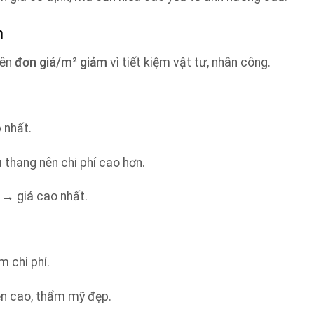
h
iên
đơn giá/m² giảm
vì tiết kiệm vật tư, nhân công.
 nhất.
thang nên chi phí cao hơn.
 → giá cao nhất.
m chi phí.
ền cao, thẩm mỹ đẹp.