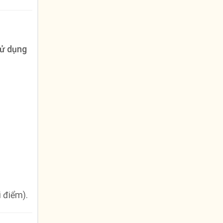
sử dụng
i điểm).