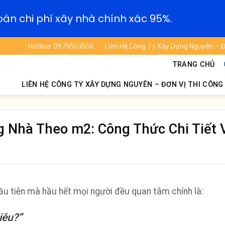
oán chi phí xây nhà chính xác 95%.
Hotline: 0979553556
Liên Hệ Công Ty Xây Dựng Nguyên – Đ
TRANG CHỦ
LIÊN HỆ CÔNG TY XÂY DỰNG NGUYÊN – ĐƠN VỊ THI CÔNG
g Nhà Theo m2: Công Thức Chi Tiết 
đầu tiên mà hầu hết mọi người đều quan tâm chính là:
iêu?”