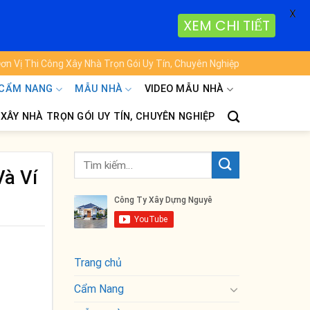
X
XEM CHI TIẾT
ơn Vị Thi Công Xây Nhà Trọn Gói Uy Tín, Chuyên Nghiệp
CẨM NANG
MẪU NHÀ
VIDEO MẪU NHÀ
 XÂY NHÀ TRỌN GÓI UY TÍN, CHUYÊN NGHIỆP
Và Ví
Trang chủ
Cẩm Nang